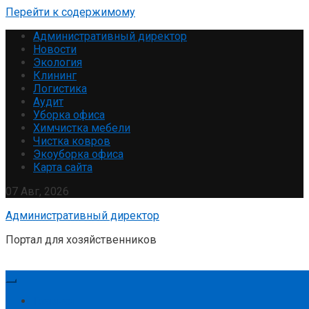
Перейти к содержимому
Административный директор
Новости
Экология
Клининг
Логистика
Аудит
Уборка офиса
Химчистка мебели
Чистка ковров
Экоуборка офиса
Карта сайта
07 Авг, 2026
Административный директор
Портал для хозяйственников
Главная