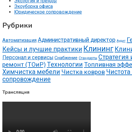
Экология и тренды
Экоуборка офиса
Юридическое сопровождение
Рубрики
Г
Административный директор
Автоматизация
Аудит
Клининг
Кейсы и лучшие практики
Клин
Стратегия 
Персонал и сервисы
Снабжение
Стандарты
ремонт (ТОиР)
Технологии
Топливная эффе
Химчистка мебели
Чистота
Чистка ковров
сопровождение
Трансляция