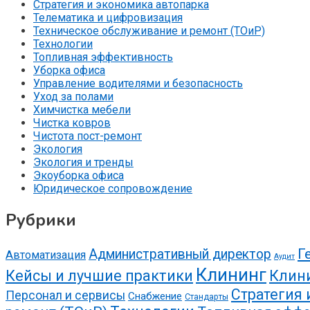
Стратегия и экономика автопарка
Телематика и цифровизация
Техническое обслуживание и ремонт (ТОиР)
Технологии
Топливная эффективность
Уборка офиса
Управление водителями и безопасность
Уход за полами
Химчистка мебели
Чистка ковров
Чистота пост-ремонт
Экология
Экология и тренды
Экоуборка офиса
Юридическое сопровождение
Рубрики
Г
Административный директор
Автоматизация
Аудит
Клининг
Кейсы и лучшие практики
Клин
Стратегия 
Персонал и сервисы
Снабжение
Стандарты