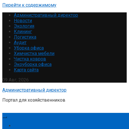
Перейти к содержимому
Административный директор
Новости
Экология
Клининг
Логистика
Аудит
Уборка офиса
Химчистка мебели
Чистка ковров
Экоуборка офиса
Карта сайта
09 Авг, 2026
Административный директор
Портал для хозяйственников
Главная