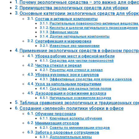
Почему экологичные средства – это важно для офис
Преимущества экологичных средств для уборки
Основные категории экологичных средств для уборк
Состав и активные компоненты
Растительные поверхностно-активные вещества 
Кислоты и щелочи натурального происхождения
Эфирные масла
Другие натуральные компоненты
Сертификация и маркировка
Известные эко-маркировки
Применение экологичных средств в офисном простр
Уборка рабочих мест и офисной мебели
Средства для чистки поверхностей
Чистка стекол и зеркал
Рецепты для стекол и зеркал
Уборка кухонных зон и санузлов
Эффективные средства для кухни и санузлов
Уход за напольными покрытиями
Средства для разных типов полов
Дезодорация и освежение воздуха
Натуральные освежители воздуха
Таблица сравнения экологичных и традиционных ср
Создание «зеленой» политики уборки в офисе
Обучение персонала
Ключевые аспекты обучения
Минимизация отходов
Советы по минимизации отходов
Забота о здоровье сотрудников
Дополнительные меры