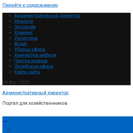
Перейти к содержимому
Административный директор
Новости
Экология
Клининг
Логистика
Аудит
Уборка офиса
Химчистка мебели
Чистка ковров
Экоуборка офиса
Карта сайта
09 Авг, 2026
Административный директор
Портал для хозяйственников
Главная