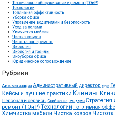
Техническое обслуживание и ремонт (ТОиР)
Технологии
Топливная эффективность
Уборка офиса
Управление водителями и безопасность
Уход за полами
Химчистка мебели
Чистка ковров
Чистота пост-ремонт
Экология
Экология и тренды
Экоуборка офиса
Юридическое сопровождение
Рубрики
Г
Административный директор
Автоматизация
Аудит
Клининг
Кейсы и лучшие практики
Клин
Стратегия 
Персонал и сервисы
Снабжение
Стандарты
ремонт (ТОиР)
Технологии
Топливная эффе
Химчистка мебели
Чистота
Чистка ковров